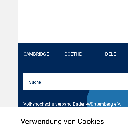
CAMBRIDGE
GOETHE
DELE
Volkshochschulverband Baden-Württemberg e.V.
Raiffeisenstr. 14
70771 Leinfelden-Echterdingen
Verwendung von Cookies
Erstellt mit
web.publisher 4.6.8