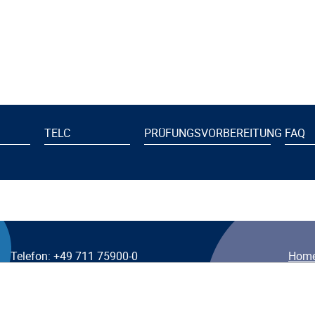
TELC
PRÜFUNGSVORBEREITUNG
FAQ
Telefon: +49 711 75900-0
Hom
Telefax: +49 711 75900-41
E-Mail:
info@vhs-bw.de